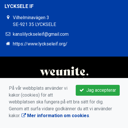
LYCKSELE IF
Vilhelminavägen 3
SE-921 35 LYCKSELE
kanslilyckseleif@gmail.com
https://www.lyckseleif.org/
På vår webbplats använder vi
Jag accepterar
kakor (cookies) för att
webbplatsen ska fungera på ett bra sätt för dig.
Genom att surfa vidare godkänner du att vi använder
kakor.
Mer information om cookies
.