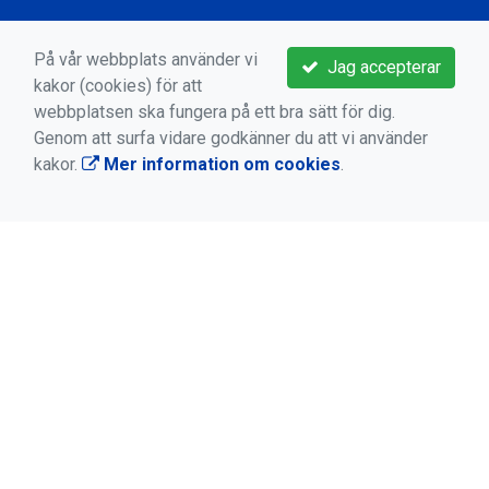
Boka aktivitet
På vår webbplats använder vi
Jag accepterar
Kontakta oss
kakor (cookies) för att
Medlems -och användarvillkor
webbplatsen ska fungera på ett bra sätt för dig.
Genom att surfa vidare godkänner du att vi använder
Bokningsvillkor
kakor.
Mer information om cookies
.
Dataskyddsförordningen (GDPR)
Mer information om cookies
AKTUELLT
Smart Energy Cup och Bauhaus Cup
14 jan 2026
LYCKSELE IF
Vilhelminavägen 3
SE-921 35 LYCKSELE