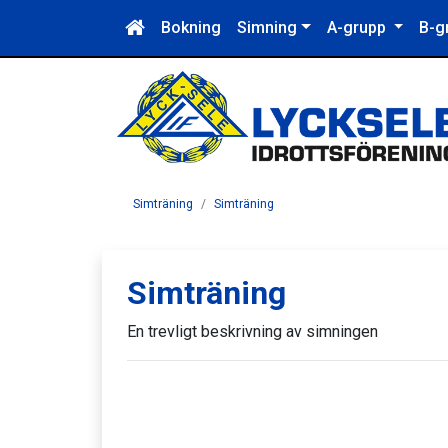
Bokning
Simning
A-grupp
B-g
Simträning
Simträning
Simträning
En trevligt beskrivning av simningen