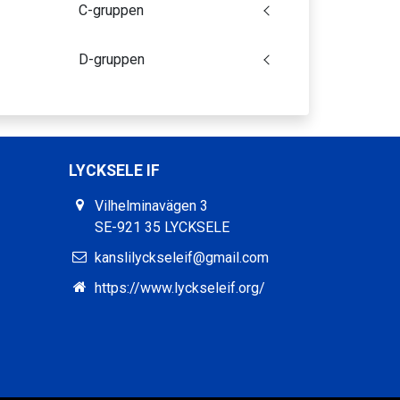
C-gruppen
D-gruppen
LYCKSELE IF
Vilhelminavägen 3
SE-921 35 LYCKSELE
kanslilyckseleif@gmail.com
https://www.lyckseleif.org/