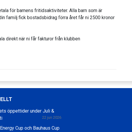
tala för barnens fritidsaktiviteter. Alla barn som är
din familj fick bostadsbidrag förra året får ni 2500 kronor
a direkt när ni får fakturor från klubben
ELLT
ets öppettider under Juli &
ti
22 jun 2026
 Energy Cup och Bauhaus Cup