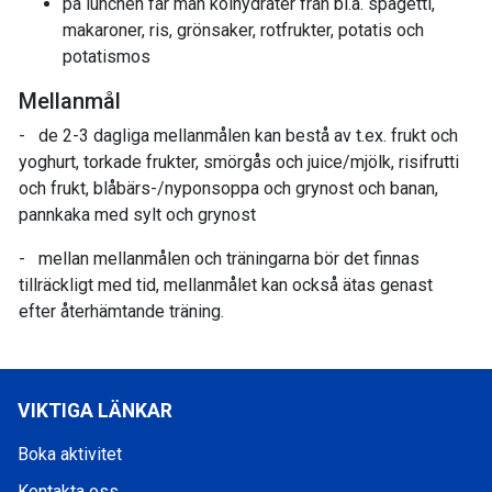
på lunchen får man kolhydrater från bl.a. spagetti,
makaroner, ris, grönsaker, rotfrukter, potatis och
potatismos
Mellanmål
- de 2-3 dagliga mellanmålen kan bestå av t.ex. frukt och
yoghurt, torkade frukter, smörgås och juice/mjölk, risifrutti
och frukt, blåbärs-/nyponsoppa och grynost och banan,
pannkaka med sylt och grynost
- mellan mellanmålen och träningarna bör det finnas
tillräckligt med tid, mellanmålet kan också ätas genast
efter återhämtande träning.
VIKTIGA LÄNKAR
Boka aktivitet
Kontakta oss