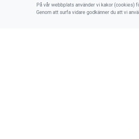
På vår webbplats använder vi kakor (cookies) fö
Genom att surfa vidare godkänner du att vi anv
Om sektionen
Klubbkläder
Klubbkläder
Tränings- och tävlingskläde