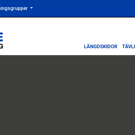
äningsgrupper
LÄNGDSKIDOR
TÄVL