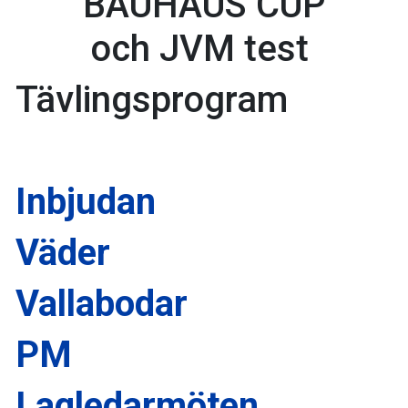
BAUHAUS CUP
och JVM test
Tävlingsprogram
Inbjudan
Väder
Vallabodar
PM
Lagledarmöten